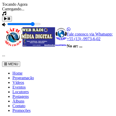
Tocando Agora
Carregando...
Fale conosco via Whatsapp:
+55 (13) -9973-6-02
No ar:
...
...
MENU
Home
Programação
Vídeos
Eventos
Locutores
Postagens
Álbuns
Contato
Promoções