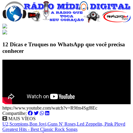
12 Dicas e Truques no WhatsApp que você precisa
conhecer
https://www.youtube.com/watch?v=R9fm4Sgf8Ec
Compartilhe:
MAIS VÍEOS
U2,Scorpions,Bon Jovi,Guns N' Roses,Led Zeppelin, Pink Ployd
Greatest Hits - Best Classic Rock Songs