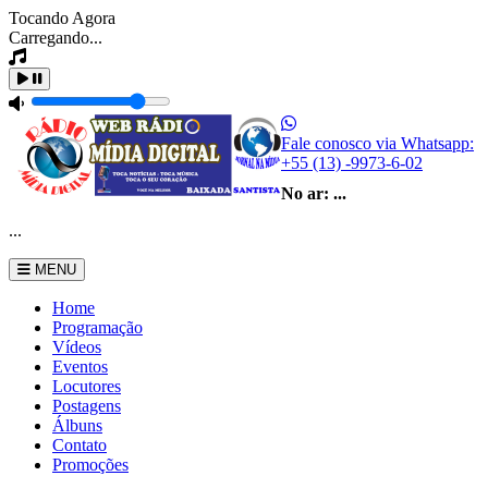
Tocando Agora
Carregando...
Fale conosco via Whatsapp:
+55 (13) -9973-6-02
No ar:
...
...
MENU
Home
Programação
Vídeos
Eventos
Locutores
Postagens
Álbuns
Contato
Promoções