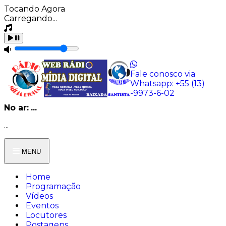
Tocando Agora
Carregando...
Fale conosco via
Whatsapp:
+55 (13)
-9973-6-02
No ar:
...
...
MENU
Home
Programação
Vídeos
Eventos
Locutores
Postagens