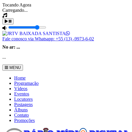
Tocando Agora
Carregando...
Fale conosco via Whatsapp:
+55 (13) -9973-6-02
No ar:
...
...
MENU
Home
Programação
Vídeos
Eventos
Locutores
Postagens
Álbuns
Contato
Promoções