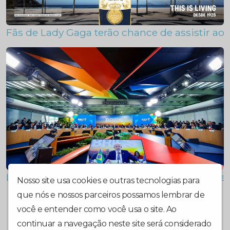
Fãs de Lady Gaga terão chance de assistir a
Lula: justiça climática é apostar em combate
Nosso site usa cookies e outras tecnologias para
que nós e nossos parceiros possamos lembrar de
você e entender como você usa o site. Ao
continuar a navegação neste site será considerado