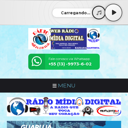
Carregando...
Fale conosco via Whatsapp:
+55 (13) -9973-6-02
MENU