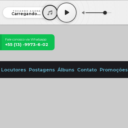
TOCANDO AGORA
Carregando...
Fale conosco via Whatsapp:
+55 (13) -9973-6-02
Locutores
Postagens
Álbuns
Contato
Promoções