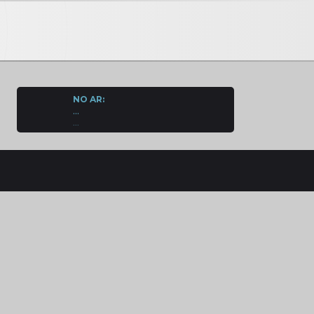
NO AR:
...
...