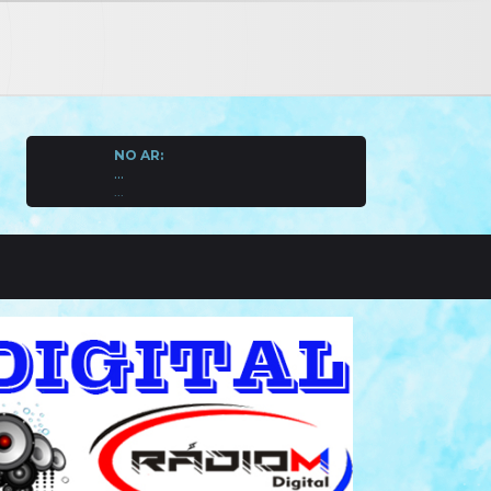
NO AR:
...
...