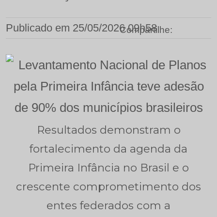
Publicado em
25/05/2026 09h58
Comp
Comp
Co
C
l
Compartilhe:
Resultados demonstram o
fortalecimento da agenda da
Primeira Infância no Brasil e o
crescente comprometimento dos
entes federados com a