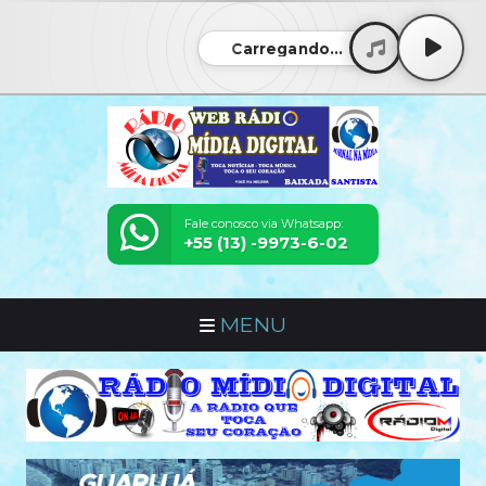
Carregando...
Fale conosco via Whatsapp:
+55 (13) -9973-6-02
MENU