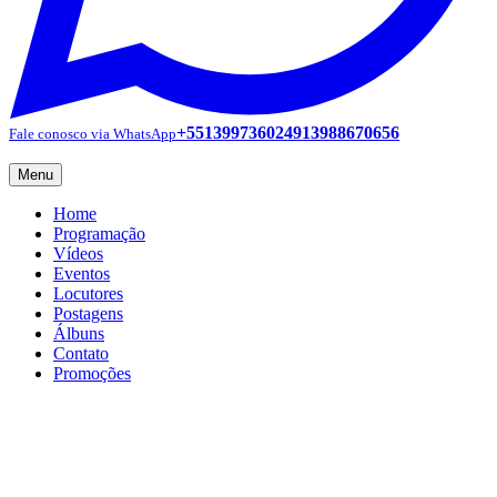
+551399736024913988670656
Fale conosco via WhatsApp
Menu
Home
Programação
Vídeos
Eventos
Locutores
Postagens
Álbuns
Contato
Promoções