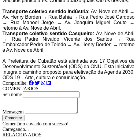
veículos particulares. Confira abaixo quais são os desvios:
Transporte coletivo sentido Indústria:
Av. Nove de Abril →
Av. Henry Borden → Rua Bahia → Rua Pedro José Cardoso
→ Rua Manoel Jorge → Av. Joaquim Miguel Couto →
retorno à Av. Nove de Abril.
Transporte coletivo sentido Casqueiro:
Av. Nove de Abril
→ Rua Padre Nivaldo Vicente dos Santos → Rua
Embaixador Pedro de Toledo → Av. Henry Borden → retorno
à Av. Nove de Abril.
A Prefeitura de
Cubatão
está alinhada aos 17 Objetivos de
Desenvolvimento Sustentável (ODS) da ONU. Esta iniciativa
integra o caminho proposto para efetivação da Agenda 2030:
ODS 19 – Arte, cultura e comunicação.
Compartilhe:
COMENTÁRIOS
Seu nome
Mensagem
Comentar
Comentário enviado com sucesso!
Carregando...
RELACIONADOS