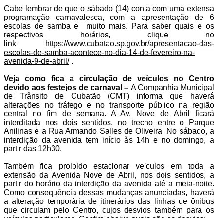
Cabe lembrar de que o sábado (14) conta com uma extensa
programação carnavalesca, com a apresentação de 6
escolas de samba e muito mais. Para saber quais e os
respectivos horários, clique no
link
https://www.
cubatao
.sp.gov.br/
apresentacao-das-
escolas-de-
samba-acontece-no-dia-14-de-
fevereiro-na-
avenida-9-de-
abril/
.
Veja como fica a circulação de veículos no Centro
devido aos festejos de carnaval –
A Companhia Municipal
de Trânsito de
Cubatão
(CMT) informa que haverá
alterações no tráfego e no transporte público na região
central no fim de semana. A Av. Nove de Abril ficará
interditada nos dois sentidos, no trecho entre o Parque
Anilinas e a Rua Armando Salles de Oliveira. No sábado, a
interdição da avenida tem início às 14h e no domingo, a
partir das 12h30.
Também fica proibido estacionar veículos em toda a
extensão da Avenida Nove de Abril, nos dois sentidos, a
partir do horário da interdição da avenida até a meia-noite.
Como consequência dessas mudanças anunciadas, haverá
a alteração temporária de itinerários das linhas de ônibus
que circulam pelo Centro, cujos desvios também para os