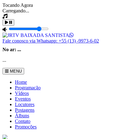
Tocando Agora
Carregando...
Fale conosco via Whatsapp:
+55 (13) -9973-6-02
No ar:
...
...
MENU
Home
Programação
Vídeos
Eventos
Locutores
Postagens
Álbuns
Contato
Promoções