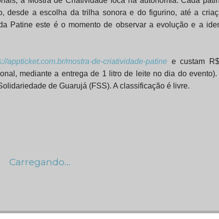
nais, a Mostra de Criatividade foca na autonomia. Cada pati
 desde a escolha da trilha sonora e do figurino, até a cria
a Patine este é o momento de observar a evolução e a ide
s://appticket.com.br/
mostra-de-criatividade-patine
e custam R$
nal, mediante a entrega de 1 litro de leite no dia do evento). 
olidariedade de Guarujá (FSS). A classificação é livre.
Carregando...