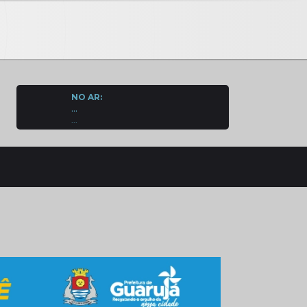
NO AR:
...
...