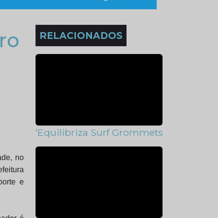
ro
RELACIONADOS
‘Equilibriza Surf Grommets’ moviment
ade, no
feitura
porte e