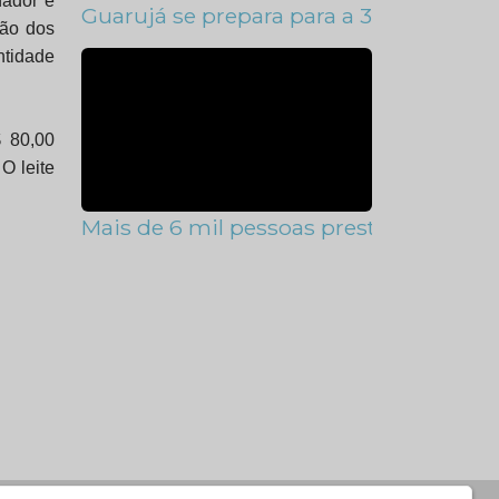
nador é
Guarujá se prepara para a 3ª Conferênc
ção dos
ntidade
 80,00
O leite
Mais de 6 mil pessoas prestigiam abert