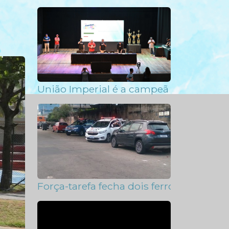
União Imperial é a campeã do Carnaval
Força-tarefa fecha dois ferros-velhos 