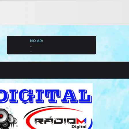
NO AR:
...
...