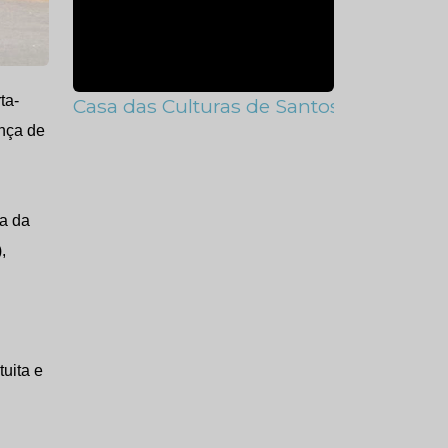
ta-
Casa das Culturas de Santos recebe ofici
ança de
oa da
,
uita e