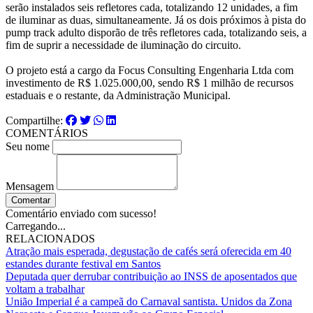
serão instalados seis refletores cada, totalizando 12 unidades, a fim
de iluminar as duas, simultaneamente. Já os dois próximos à pista do
pump track adulto disporão de três refletores cada, totalizando seis, a
fim de suprir a necessidade de iluminação do circuito.
O projeto está a cargo da Focus Consulting Engenharia Ltda com
investimento de R$ 1.025.000,00, sendo R$ 1 milhão de recursos
estaduais e o restante, da Administração Municipal.
Compartilhe:
COMENTÁRIOS
Seu nome
Mensagem
Comentar
Comentário enviado com sucesso!
Carregando...
RELACIONADOS
Atração mais esperada, degustação de cafés será oferecida em 40
estandes durante festival em Santos
Deputada quer derrubar contribuição ao INSS de aposentados que
voltam a trabalhar
União Imperial é a campeã do Carnaval santista. Unidos da Zona