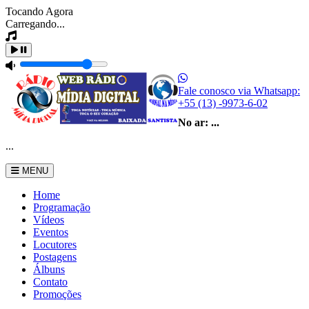
Tocando Agora
Carregando...
Fale conosco via Whatsapp:
+55 (13) -9973-6-02
No ar:
...
...
MENU
Home
Programação
Vídeos
Eventos
Locutores
Postagens
Álbuns
Contato
Promoções