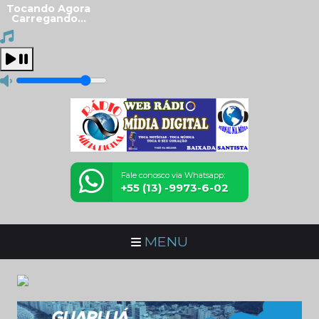
Tocando Agora
Carregando...
Fale conosco via Whatsapp:
+55 (13) -9973-6-02
MENU