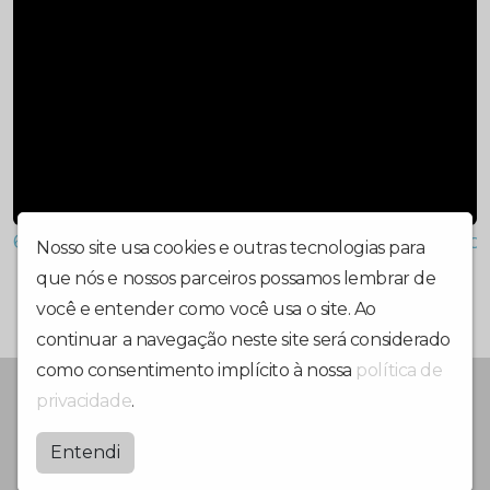
6ª CãoMinhada Solidária de Guarujá acontece
Nosso site usa cookies e outras tecnologias para
que nós e nossos parceiros possamos lembrar de
você e entender como você usa o site. Ao
continuar a navegação neste site será considerado
como consentimento implícito à nossa
política de
PORTAL DE NOTICIAS, JORNAL, RÁDIO E TV
privacidade
.
Jornalmidiadigital
Entendi
by
BRASCAST