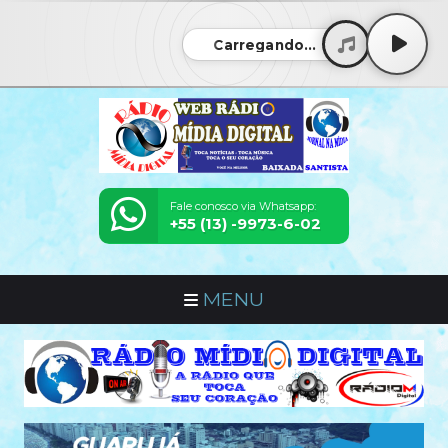
Carregando...
Fale conosco via Whatsapp:
+55 (13) -9973-6-02
MENU