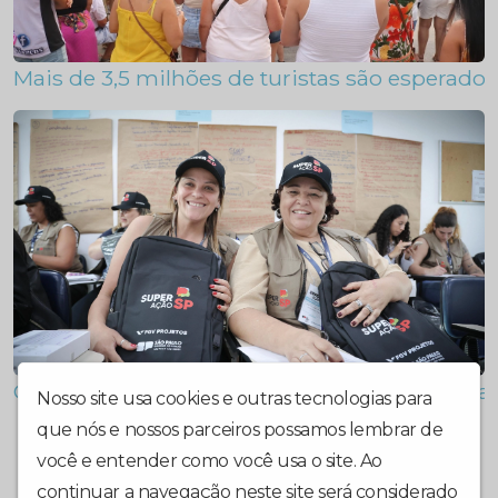
Mais de 3,5 milhões de turistas são esperad
Cuidado ampliado: SuperAção SP chega a Ita
Nosso site usa cookies e outras tecnologias para
que nós e nossos parceiros possamos lembrar de
você e entender como você usa o site. Ao
continuar a navegação neste site será considerado