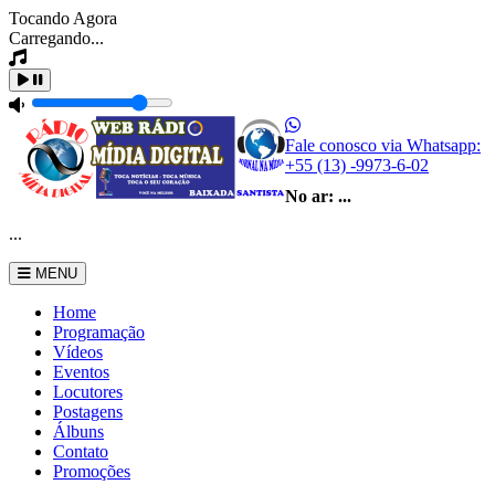
Tocando Agora
Carregando...
Fale conosco via Whatsapp:
+55 (13) -9973-6-02
No ar:
...
...
MENU
Home
Programação
Vídeos
Eventos
Locutores
Postagens
Álbuns
Contato
Promoções