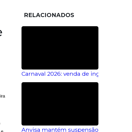
RELACIONADOS
e
Carnaval 2026: venda de ingressos tem 
ira
a
Anvisa mantém suspensão de fabricaç
 e