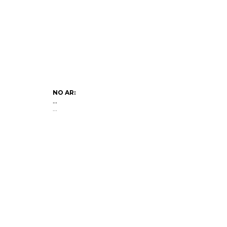
NO AR:
...
...