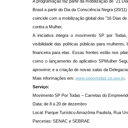
A programação faz parte da mobilização de "21 Dias
Brasil a partir do Dia da Consciência Negra (20/11)
coincide com a mobilização global dos "16 Dias de A
contra a Mulher.
A iniciativa integra o movimento SP por Toda
visibilidade das políticas públicas para mulheres
financeira para elas. Essas frentes estão nos pi
como o lançamento do aplicativo SPMulher Segur
aproxime; e a criação de novas salas da Delegacia
Mais informações em:
www.spportodas.sp.gov.br
.
Serviço:
Movimento SP Por Todas – Carretas do Empreend
Data: de 8 a 20 de dezembro
Local: Parque Turístico Amazônia Paulista, Rua Urc
Parcerias: SENAC e SEBRAE