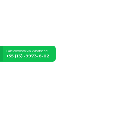
Fale conosco via Whatsapp:
+55 (13) -9973-6-02
Locutores
Postagens
Álbuns
Contato
Promoções