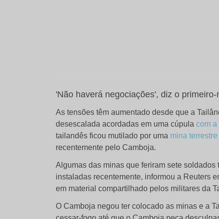
'Não haverá negociações', diz o primeiro-m
As tensões têm aumentado desde que a Tailâ
desescalada acordadas em uma cúpula
com a
tailandês ficou mutilado por uma
mina terrestre
recentemente pelo Camboja.
Algumas das minas que feriram sete soldados 
instaladas recentemente, informou a Reuters e
em material compartilhado pelos militares da Ta
O Camboja negou ter colocado as minas e a Ta
cessar-fogo até que o Camboja peça desculpa