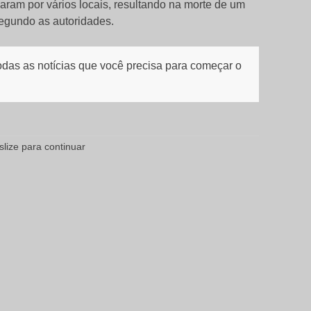
aram por vários locais, resultando na morte de um
segundo as autoridades.
todas as notícias que você precisa para começar o
slize para continuar