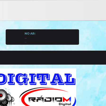
NO AR:
...
...