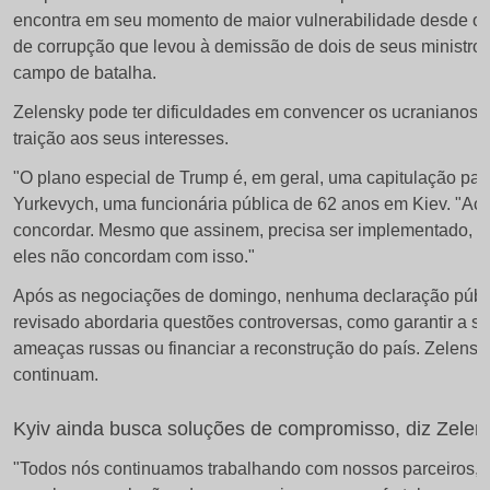
de
ab
encontra em seu momento de maior vulnerabilidade desde o i
5
de corrupção que levou à demissão de dois de seus ministro
Um
campo de batalha.
bombeiro
Zelensky pode ter dificuldades em convencer os ucranianos 
trabalha
traição aos seus interesses.
no
"O plano especial de Trump é, em geral, uma capitulação par
local
Yurkevych, uma funcionária pública de 62 anos em Kiev. "Ac
de
concordar. Mesmo que assinem, precisa ser implementado, e 
eles não concordam com isso."
um
ataque
Após as negociações de domingo, nenhuma declaração públic
revisado abordaria questões controversas, como garantir a s
de
ameaças russas ou financiar a reconstrução do país. Zelens
drone
continuam.
russo,
em
Kyiv ainda busca soluções de compromisso, diz Zelens
meio
"Todos nós continuamos trabalhando com nossos parceiros, 