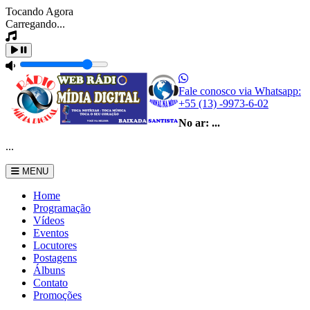
Tocando Agora
Carregando...
Fale conosco via Whatsapp:
+55 (13) -9973-6-02
No ar:
...
...
MENU
Home
Programação
Vídeos
Eventos
Locutores
Postagens
Álbuns
Contato
Promoções