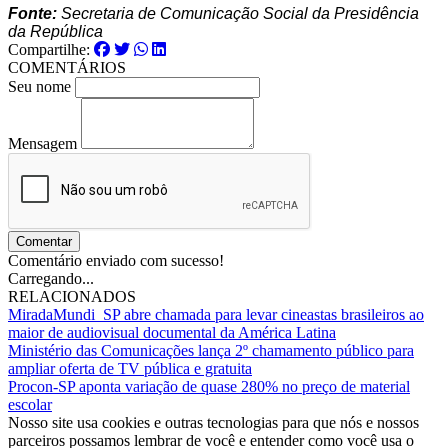
Fonte:
Secretaria de Comunicação Social da Presidência
da República
Compartilhe:
COMENTÁRIOS
Seu nome
Mensagem
Comentar
Comentário enviado com sucesso!
Carregando...
RELACIONADOS
MiradaMundi_SP abre chamada para levar cineastas brasileiros ao
maior de audiovisual documental da América Latina
Ministério das Comunicações lança 2º chamamento público para
ampliar oferta de TV pública e gratuita
Procon-SP aponta variação de quase 280% no preço de material
escolar
Nosso site usa cookies e outras tecnologias para que nós e nossos
parceiros possamos lembrar de você e entender como você usa o