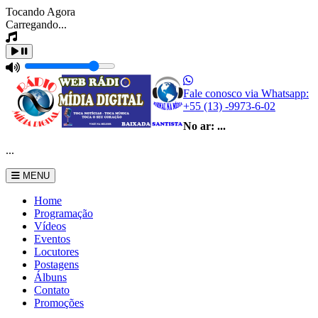
Tocando Agora
Carregando...
Fale conosco via Whatsapp:
+55 (13) -9973-6-02
No ar:
...
...
MENU
Home
Programação
Vídeos
Eventos
Locutores
Postagens
Álbuns
Contato
Promoções