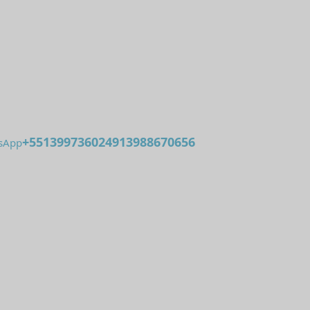
+551399736024913988670656
tsApp