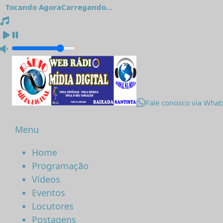
Tocando Agora
Carregando...
Fale conosco via Wha
Menu
Home
Programação
Vídeos
Eventos
Locutores
Postagens