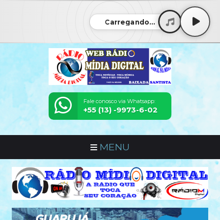
Carregando...
Fale conosco via Whatsapp:
+55 (13) -9973-6-02
MENU