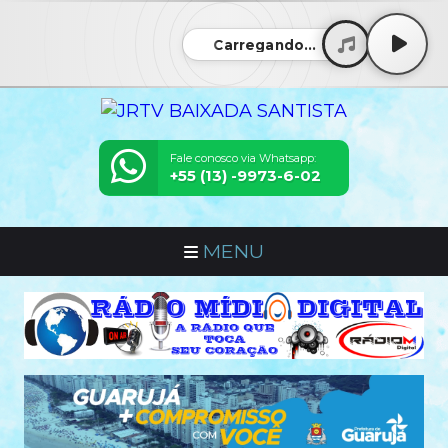
Carregando...
Fale conosco via Whatsapp:
+55 (13) -9973-6-02
MENU