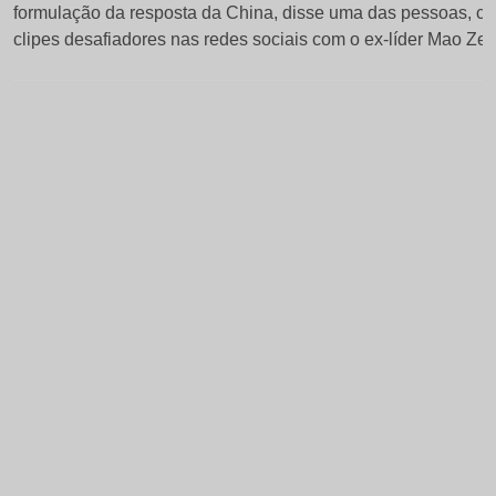
com
formulação da resposta da China, disse uma das pessoas, c
clipes desafiadores nas redes sociais com o ex-líder Mao Ze
o
presidente
da
China,
Xi
Jinping,
durante
a
cúpula
de
líderes
do
G20
em