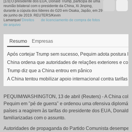
[1/3]
O presidente dos EUA, Donald Trump, participa de uma
Item
reunião bilateral com o presidente da China, Xi Jinping,
1
durante a cúpula dos líderes do G20 em Osaka, Japão, em 29
de junho de 2019. REUTERS/Kevin
de
Lamarque/
Direitos
de licenciamento de compra de fotos
,
de arquivo
3
abre
uma
O
nova
Resumo
Empresas
aba
presidente
Após cortejar Trump sem sucesso, Pequim adota postura li
dos
China ordena que autoridades de relações exteriores e com
EUA,
Trump diz que a China entrou em pânico
Donald
A China tentou mobilizar apoio internacional contra tarifas
Trump,
participa
PEQUIM/WASHINGTON, 13 de abril (Reuters) - A China coloc
de
Pequim em "pé de guerra" e ordenou uma ofensiva diplomátic
uma
países a reagirem às tarifas do presidente dos EUA, Donald
reunião
familiarizadas com o assunto.
bilateral
Autoridades de propaganda do Partido Comunista desempen