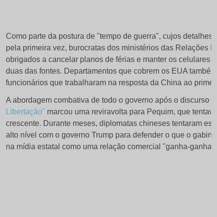
Osaka,
Japão,
em
Como parte da postura de "tempo de guerra", cujos detalhes
pela primeira vez, burocratas dos ministérios das Relações E
29
obrigados a cancelar planos de férias e manter os celulares l
de
duas das fontes. Departamentos que cobrem os EUA também f
junho
funcionários que trabalharam na resposta da China ao prime
de
A abordagem combativa de todo o governo após o discurso 
2019.
Libertação"
marcou uma reviravolta para Pequim, que tentava
REUTERS/Kevin
crescente. Durante meses, diplomatas chineses tentaram es
alto nível com o governo Trump para defender o que o gabi
Lamarque/Foto
na mídia estatal como uma relação comercial "ganha-ganha".
de
arquivo