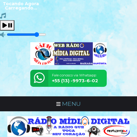
Tocando Agora
Carregando...
Fale conosco via Whatsapp:
+55 (13) -9973-6-02
MENU