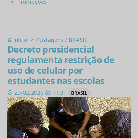
Promoções
Início
Postagens
/
BRASIL
Decreto presidencial
regulamenta restrição de
uso de celular por
estudantes nas escolas
20/02/2025 às 11:31
BRASIL