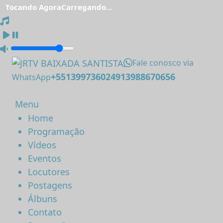
Tocando Agora
Carregando...
Fale conosco via
+551399736024913988670656
WhatsApp
Menu
Home
Programação
Vídeos
Eventos
Locutores
Postagens
Álbuns
Contato