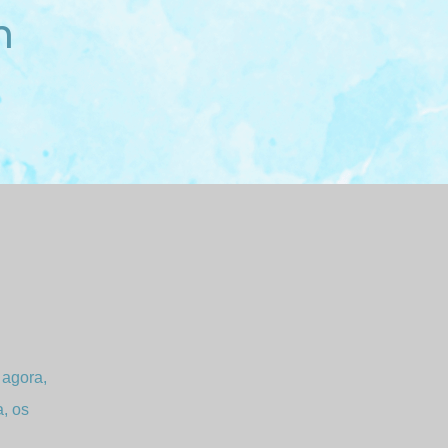
m
 agora,
a, os