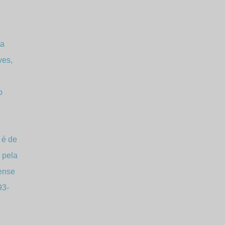
ta
ves,
o
 é de
s pela
uense
93-