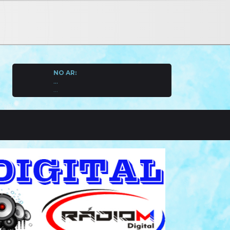
NO AR:
...
...