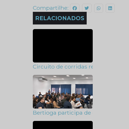
Compartilhe:
RELACIONADOS
Circuito de corridas reunirá mais 
Bertioga participa de encontro re