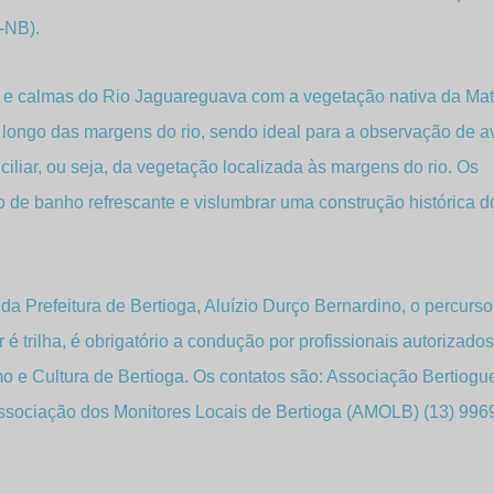
-NB).
as e calmas do Rio Jaguareguava com a vegetação nativa da Ma
 longo das margens do rio, sendo ideal para a observação de a
liar, ou seja, da vegetação localizada às margens do rio. Os
 de banho refrescante e vislumbrar uma construção histórica d
a Prefeitura de Bertioga, Aluízio Durço Bernardino, o percurso
 é trilha, é obrigatório a condução por profissionais autorizado
mo e Cultura de Bertioga. Os contatos são: Associação Bertiog
sociação dos Monitores Locais de Bertioga (AMOLB) (13) 996