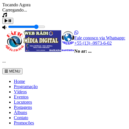
Tocando Agora
Carregando...
Fale conosco via Whatsapp:
+55 (13) -9973-6-02
No ar:
...
...
MENU
Home
Programação
Vídeos
Eventos
Locutores
Postagens
Álbuns
Contato
Promoções